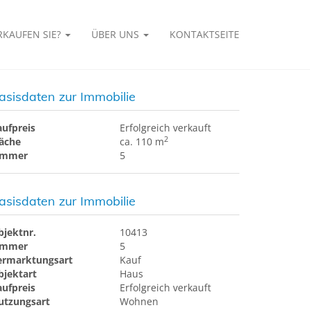
RKAUFEN SIE?
ÜBER UNS
KONTAKTSEITE
asisdaten zur Immobilie
aufpreis
Erfolgreich verkauft
2
läche
ca. 110 m
immer
5
asisdaten zur Immobilie
bjektnr.
10413
immer
5
ermarktungsart
Kauf
bjektart
Haus
aufpreis
Erfolgreich verkauft
utzungsart
Wohnen