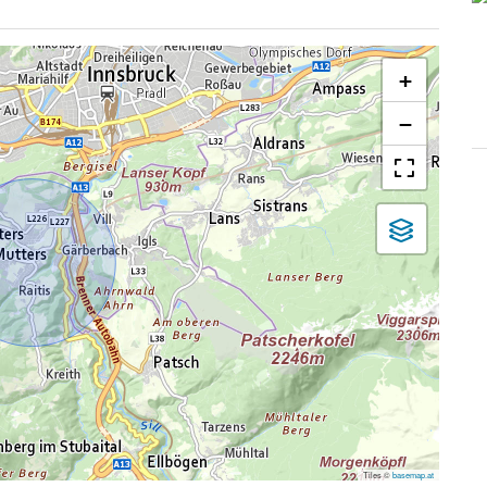
+
−
Tiles ©
basemap.at