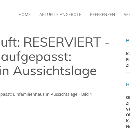
HOME
AKTUELLE ANGEBOTE
REFERENZEN
VE
auft: RESERVIERT -
B
 aufgepasst:
K
F
in Aussichtslage
Z
B
O
Z
V
O
K
N