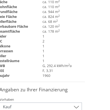
2
läche
ca. 110 m
2
ohnfläche
ca. 110 m
2
rundfläche
ca. 944 m
2
eie Fläche
ca. 824 m
2
llerfläche
ca. 68 m
2
erbaubare Fläche
ca. 120 m
2
esamtfläche
ca. 178 m
äder
1
C
2
alkone
1
errassen
1
ller
1
bstellräume
1
2
WB
G, 292.4 kWh/m
a
GEE
F, 3,31
aujahr
1960