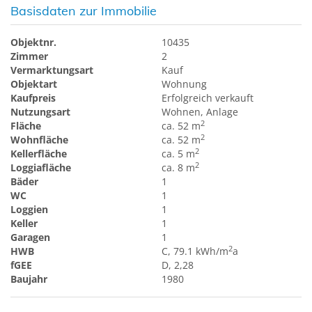
Basisdaten zur Immobilie
Objektnr.
10435
Zimmer
2
Vermarktungsart
Kauf
Objektart
Wohnung
Kaufpreis
Erfolgreich verkauft
Nutzungsart
Wohnen
Anlage
2
Fläche
ca. 52 m
2
Wohnfläche
ca. 52 m
2
Kellerfläche
ca. 5 m
2
Loggiafläche
ca. 8 m
Bäder
1
WC
1
Loggien
1
Keller
1
Garagen
1
2
HWB
C, 79.1 kWh/m
a
fGEE
D, 2,28
Baujahr
1980