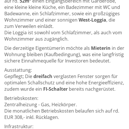
auf rd.
52m
² einen Eingangsbereich mit Garderobe,
eine kleine kleine Küche, ein Badezimmer mit WC und
Badewanne, ein Schlafzimmer, sowie ein großzügiges
Wohnzimmer und einer sonnigen
West-Loggia
, die
zum Verweilen einlädt.
Die Loggia ist sowohl vom Schlafzimmer, als auch vom
Wohnzimmer aus zugänglich.
Die derzeitige Eigentümerin möchte als
Mieterin
in der
Wohnung bleiben (Kaufbedingung), was eine langfristig
sichere Einnahmequelle für Investoren bedeutet.
Ausstattung:
Gepflegt;
Die
dreifach
verglasten Fenster sorgen für
optimalen Schallschutz und eine hohe Energieeffizienz,
zudem wurde ein
FI-Schalter
bereits nachgerüstet.
Betriebskosten:
Zentralheizung - Gas, Heizkörper.
Die monatlichen Betriebskosten belaufen sich auf rd.
EUR 308,- inkl. Rücklagen.
Infrastruktur: